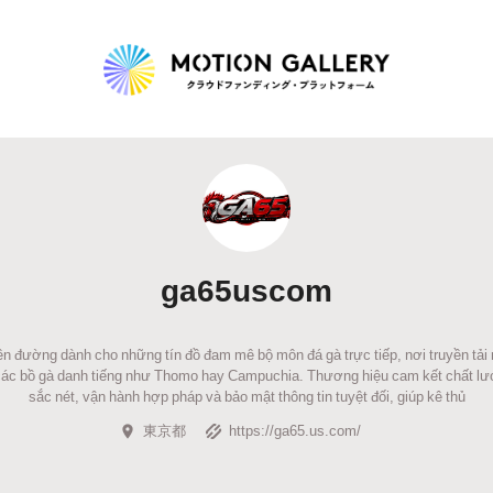
Highlight
人気のプロジェクト
新着プロジェクト
終了間近のプロジェ
ga65uscom
Feature
タグから探す
キュレーターから探す
特集から探す
ên đường dành cho những tín đồ đam mê bộ môn đá gà trực tiếp, nơi truyền tải
ừ các bồ gà danh tiếng như Thomo hay Campuchia. Thương hiệu cam kết chất lư
sắc nét, vận hành hợp pháp và bảo mật thông tin tuyệt đối, giúp kê thủ
Legendary
東京都
https://ga65.us.com/
最新達成プロジェクト
調達額が大きいプロジェクト