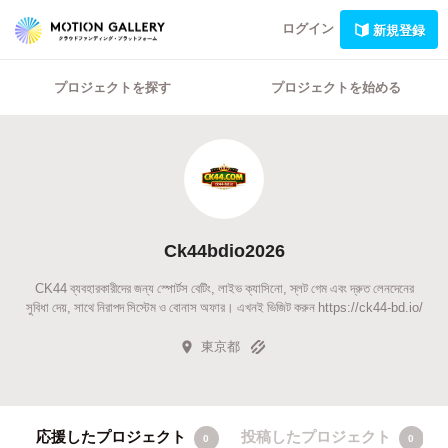
ログイン
新規登録
プロジェクトを探す
プロジェクトを始める
Ck44bdio2026
CK44 ব্যবহারকারীদের জন্য স্পোর্টস বেটিং, লাইভ ক্যাসিনো, স্লট গেম এবং দ্রুত লেনদেনের
সুবিধা দেয়, সাথে নিরাপদ সিস্টেম ও বোনাস অফার। এখনই ভিজিট করুন https://ck44-bd.io/
東京都
応援したプロジェクト
投稿したプロジェクト
0
0