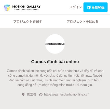
ログイン
新規登録
プロジェクトを探す
プロジェクトを始める
Games đánh bài online
Games đánh bài online cung cấp cái nhìn chân thực và đầy đủ về các
cổng game tài xỉu, nổ hũ, xóc đĩa, lô đề, uy tín nhất hiện nay. Người
đọc sẽ nắm rõ luật chơi, ưu nhược điểm và trải nghiệm thực tế từ
cộng đồng để lựa chọn thông minh trước khi tham gia.
東京都
https://gamesdanhbaionline.cc/