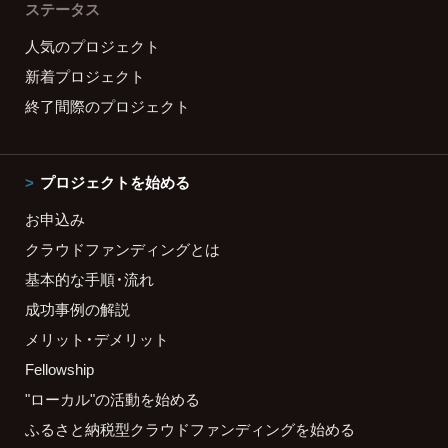
ステータス
人気のプロジェクト
新着プロジェクト
終了間際のプロジェクト
プロジェクトを始める
お申込み
クラウドファンディングとは
基本的な手順・流れ
成功事例の解説
メリット・デメリット
Fellowship
"ローカル"の活動を始める
ふるさと納税型クラウドファンディングを始める