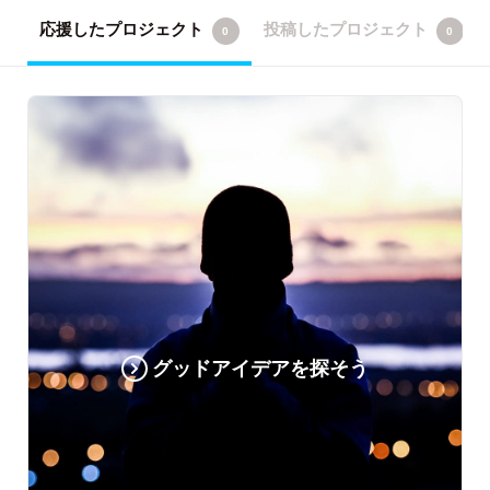
応援したプロジェクト
投稿したプロジェクト
0
0
グッドアイデアを探そう