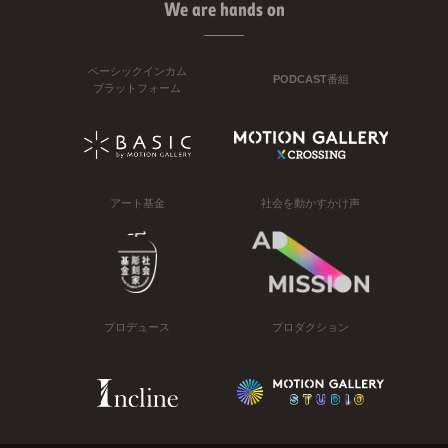
We are hands on
ベーシックインカム
PODCAST番組
プラットフォーム
アート基金
社会を動かすかけ声
プロデュース
プロダクション