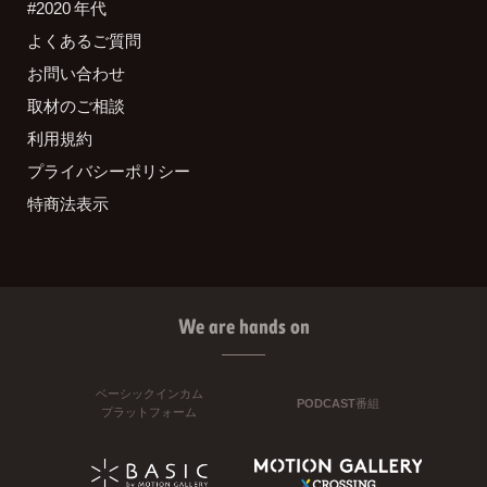
#2020 年代
よくあるご質問
お問い合わせ
取材のご相談
利用規約
プライバシーポリシー
特商法表示
We are hands on
ベーシックインカム
PODCAST番組
プラットフォーム