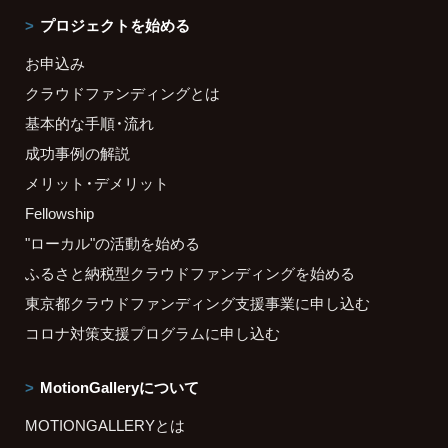
プロジェクトを始める
お申込み
クラウドファンディングとは
基本的な手順・流れ
成功事例の解説
メリット・デメリット
Fellowship
"ローカル"の活動を始める
ふるさと納税型クラウドファンディングを始める
東京都クラウドファンディング支援事業に申し込む
コロナ対策支援プログラムに申し込む
MotionGalleryについて
MOTIONGALLERYとは