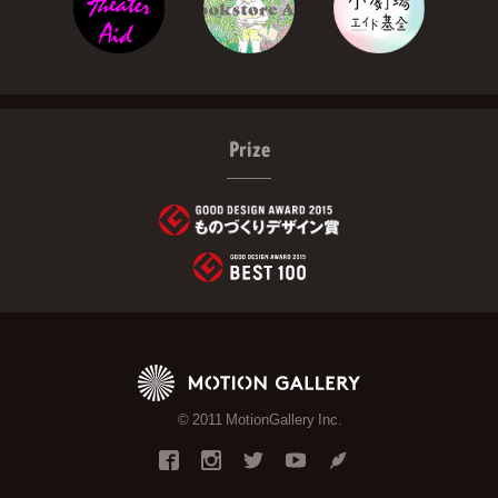
Prize
© 2011 MotionGallery Inc.