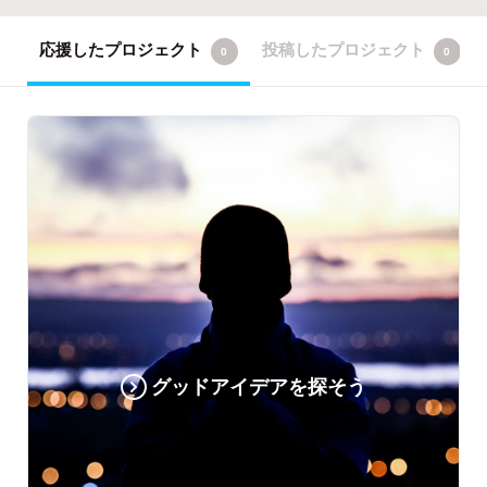
応援したプロジェクト
投稿したプロジェクト
0
0
グッドアイデアを探そう