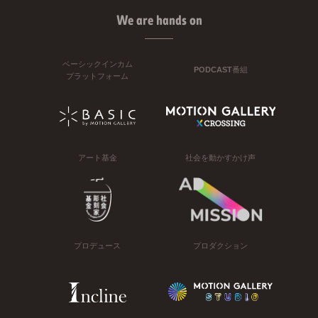
We are hands on
ベーシックインカム
PODCAST番組
プラットフォーム
アート基金
社会を動かすかけ声
プロデュース
プロダクション