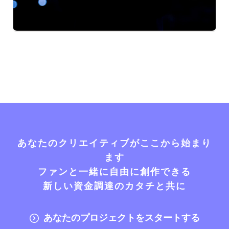
あなたのクリエイティブがここから始まり
ます
ファンと一緒に自由に創作できる
新しい資金調達のカタチと共に
あなたのプロジェクトをスタートする