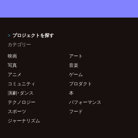
プロジェクトを探す
カテゴリー
映画
アート
写真
音楽
アニメ
ゲーム
コミュニティ
プロダクト
演劇・ダンス
本
テクノロジー
パフォーマンス
スポーツ
フード
ジャーナリズム