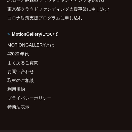
ふるさと納税型クラウドファンディングを始める
東京都クラウドファンディング支援事業に申し込む
コロナ対策支援プログラムに申し込む
MotionGalleryについて
MOTIONGALLERYとは
#2020 年代
よくあるご質問
お問い合わせ
取材のご相談
利用規約
プライバシーポリシー
特商法表示