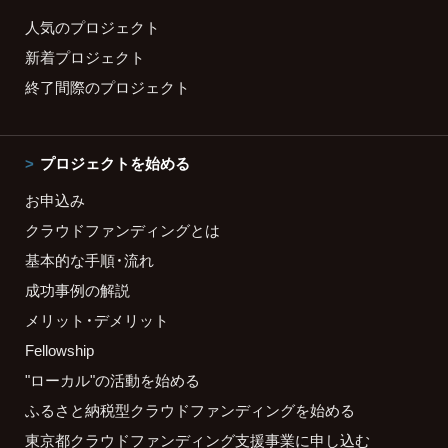
人気のプロジェクト
新着プロジェクト
終了間際のプロジェクト
プロジェクトを始める
お申込み
クラウドファンディングとは
基本的な手順・流れ
成功事例の解説
メリット・デメリット
Fellowship
"ローカル"の活動を始める
ふるさと納税型クラウドファンディングを始める
東京都クラウドファンディング支援事業に申し込む