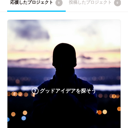
応援したプロジェクト
投稿したプロジェクト
0
0
グッドアイデアを探そう