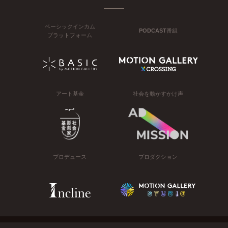
ベーシックインカム
PODCAST番組
プラットフォーム
アート基金
社会を動かすかけ声
プロデュース
プロダクション