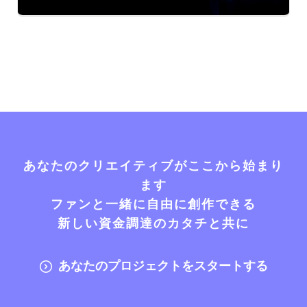
あなたのクリエイティブがここから始まり
ます
ファンと一緒に自由に創作できる
新しい資金調達のカタチと共に
あなたのプロジェクトをスタートする