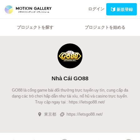
ログイン
新規登録
プロジェクトを探す
プロジェクトを始める
Nhà Cái GO88
GO88 là cổng game bài đổi thưởng trực tuyến uy tín, cung cấp đa
dạng các trò chơi hấp dẫn như tài xỉu, nổ hũ và casino trực tuyến.
Truy cập ngay tại : https://letsgo88.net/
東京都
https://letsgo88.net/