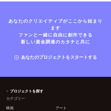
あなたのクリエイティブがここから始まり
ます
ファンと一緒に自由に創作できる
新しい資金調達のカタチと共に
あなたのプロジェクトをスタートする
プロジェクトを探す
カテゴリー
映画
アート