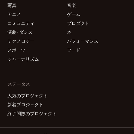
写真
音楽
アニメ
ゲーム
コミュニティ
プロダクト
演劇・ダンス
本
テクノロジー
パフォーマンス
スポーツ
フード
ジャーナリズム
ステータス
人気のプロジェクト
新着プロジェクト
終了間際のプロジェクト