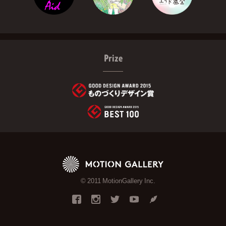
Prize
© 2011 MotionGallery Inc.