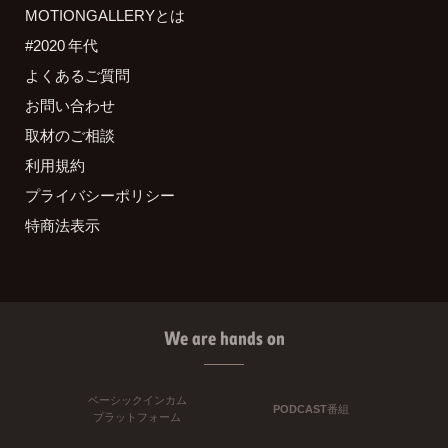
MOTIONGALLERYとは
#2020 年代
よくあるご質問
お問い合わせ
取材のご相談
利用規約
プライバシーポリシー
特商法表示
We are hands on
ベーシックインカム
PODCAST番組
プラットフォーム