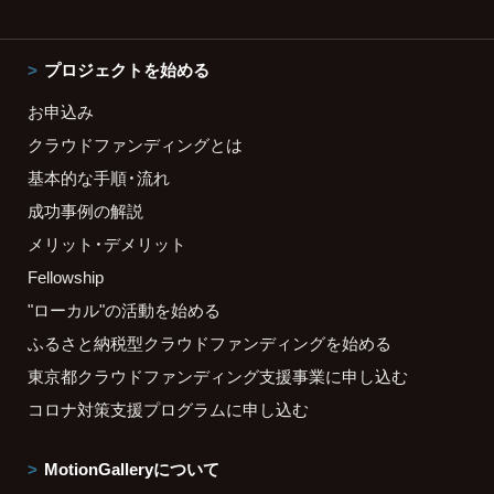
プロジェクトを始める
お申込み
クラウドファンディングとは
基本的な手順・流れ
成功事例の解説
メリット・デメリット
Fellowship
"ローカル"の活動を始める
ふるさと納税型クラウドファンディングを始める
東京都クラウドファンディング支援事業に申し込む
コロナ対策支援プログラムに申し込む
MotionGalleryについて