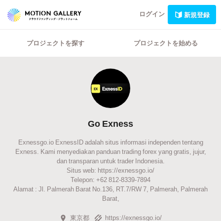
ログイン
新規登録
プロジェクトを探す
プロジェクトを始める
Go Exness
Exnessgo.io ExnessID adalah situs informasi independen tentang
Exness. Kami menyediakan panduan trading forex yang gratis, jujur,
dan transparan untuk trader Indonesia.
Situs web: https://exnessgo.io/
Telepon: +62 812-8339-7894
Alamat : Jl. Palmerah Barat No.136, RT.7/RW 7, Palmerah, Palmerah
Barat,
東京都
https://exnessgo.io/