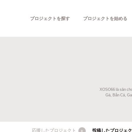
プロジェクトを探す
プロジェクトを始める
XOSO66 là sân chơi
カテゴリーから探す
Gà, Bắn Cá, Ga
応援したプロジェクト
投稿したプロジェ
0