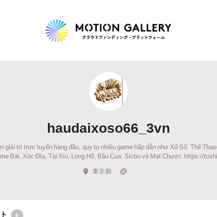
Highlight
人気のプロジェクト
新着プロジェクト
終了間近のプロジェ
haudaixoso66_3vn
Feature
 giải trí trực tuyến hàng đầu, quy tụ nhiều game hấp dẫn như Xổ Số, Thể Thao
タグから探す
キュレーターから探す
特集から探す
me Bài, Xóc Đĩa, Tài Xỉu, Long Hổ, Bầu Cua, Sicbo và Mạt Chược.https://tos
東京都
Legendary
最新達成プロジェクト
調達額が大きいプロジェクト
クト
0