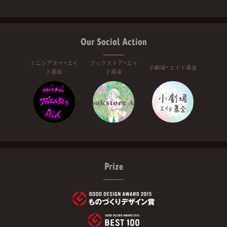
Our Social Action
ミニシアター・エイ
ブックストア・エイ
小劇場・エイド基金
ド基金
ド基金
Prize