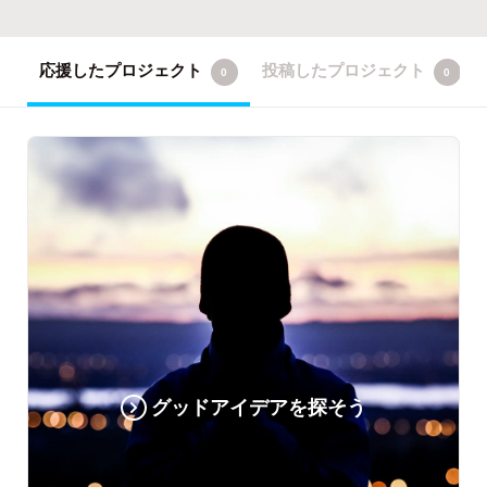
応援したプロジェクト
投稿したプロジェクト
0
0
グッドアイデアを探そう