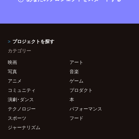
プロジェクトを探す
カテゴリー
映画
アート
写真
音楽
アニメ
ゲーム
コミュニティ
プロダクト
演劇・ダンス
本
テクノロジー
パフォーマンス
スポーツ
フード
ジャーナリズム