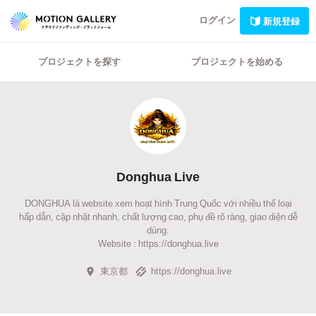
ログイン
新規登録
プロジェクトを探す
プロジェクトを始める
Donghua Live
DONGHUA là website xem hoạt hình Trung Quốc với nhiều thể loại
hấp dẫn, cập nhật nhanh, chất lượng cao, phụ đề rõ ràng, giao diện dễ
dùng.
Website : https://donghua.live
東京都
https://donghua.live