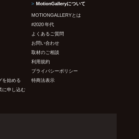
MotionGalleryについて
MOTIONGALLERYとは
#2020 年代
よくあるご質問
お問い合わせ
取材のご相談
利用規約
プライバシーポリシー
グを始める
特商法表示
業に申し込む