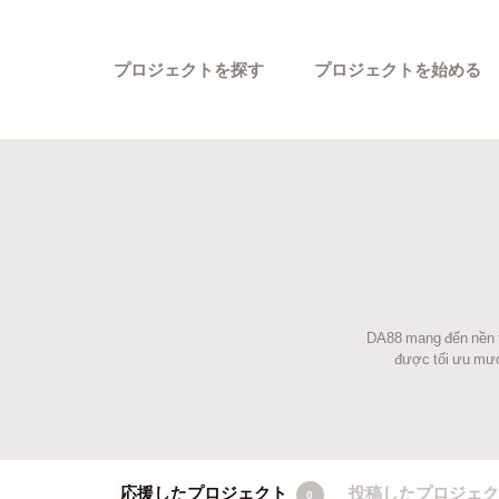
プロジェクトを探す
プロジェクトを始める
DA88 mang đến nền tả
カテゴリーから探す
được tối ưu mượt
応援したプロジェクト
投稿したプロジェ
0