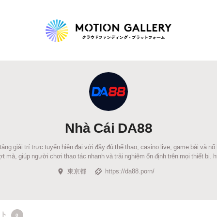
Highlight
人気のプロジェクト
新着プロジェクト
終了間近のプロジェ
Nhà Cái DA88
Feature
ng giải trí trực tuyến hiện đại với đầy đủ thể thao, casino live, game bài và nổ
タグから探す
キュレーターから探す
特集から探す
 mà, giúp người chơi thao tác nhanh và trải nghiệm ổn định trên mọi thiết bị. h
東京都
https://da88.porn/
Legendary
最新達成プロジェクト
調達額が大きいプロジェクト
クト
0