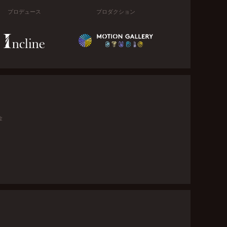
プロデュース
プロダクション
金