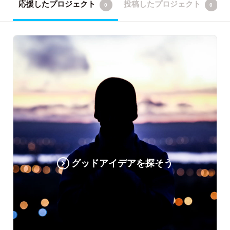
応援したプロジェクト
投稿したプロジェクト
0
0
グッドアイデアを探そう