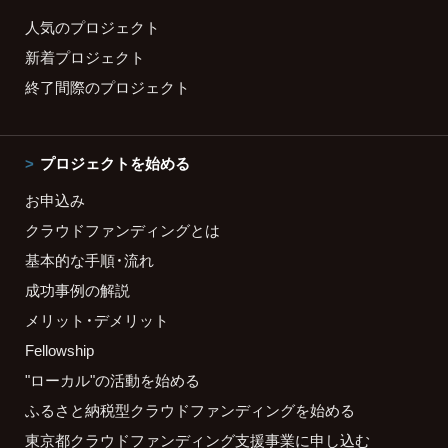
人気のプロジェクト
新着プロジェクト
終了間際のプロジェクト
プロジェクトを始める
お申込み
クラウドファンディングとは
基本的な手順・流れ
成功事例の解説
メリット・デメリット
Fellowship
"ローカル"の活動を始める
ふるさと納税型クラウドファンディングを始める
東京都クラウドファンディング支援事業に申し込む