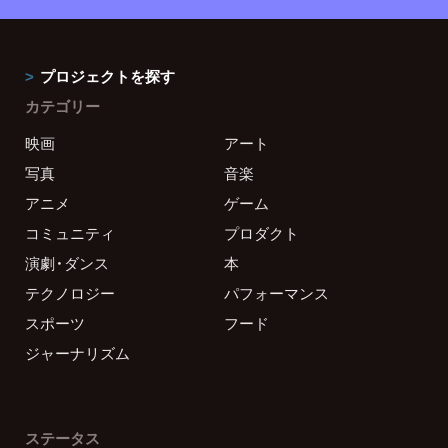
プロジェクトを探す
カテゴリー
映画
アート
写真
音楽
アニメ
ゲーム
コミュニティ
プロダクト
演劇・ダンス
本
テクノロジー
パフォーマンス
スポーツ
フード
ジャーナリズム
ステータス