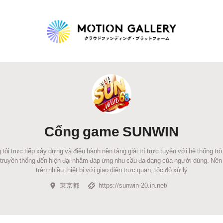
Highlight
人気のプロジェクト
新着プロジェクト
終了間近のプロジェ
Cổng game SUNWIN
Feature
i trực tiếp xây dựng và điều hành nền tảng giải trí trực tuyến với hệ thống tr
タグから探す
キュレーターから探す
特集から探す
ừ truyền thống đến hiện đại nhằm đáp ứng nhu cầu đa dạng của người dùng. Nền
trên nhiều thiết bị với giao diện trực quan, tốc độ xử lý
東京都
https://sunwin-20.in.net/
Legendary
最新達成プロジェクト
調達額が大きいプロジェクト