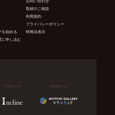
お問い合わせ
取材のご相談
利用規約
プライバシーポリシー
グを始める
特商法表示
業に申し込む
プロデュース
プロダクション