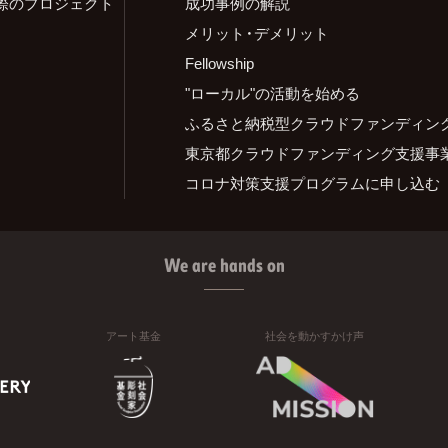
際のプロジェクト
成功事例の解説
メリット・デメリット
Fellowship
"ローカル"の活動を始める
ふるさと納税型クラウドファンディン
東京都クラウドファンディング支援事
コロナ対策支援プログラムに申し込む
We are hands on
アート基金
社会を動かすかけ声