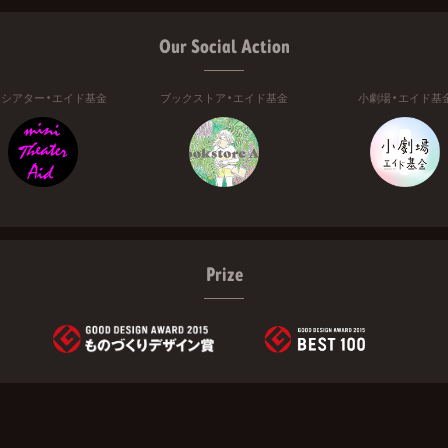
Our Social Action
ニシアター・エイド基金
ブックストア・エイド基金
小劇場・エイド基
Prize