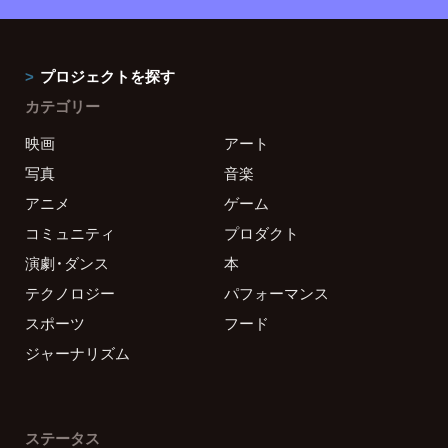
プロジェクトを探す
カテゴリー
映画
アート
写真
音楽
アニメ
ゲーム
コミュニティ
プロダクト
演劇・ダンス
本
テクノロジー
パフォーマンス
スポーツ
フード
ジャーナリズム
ステータス