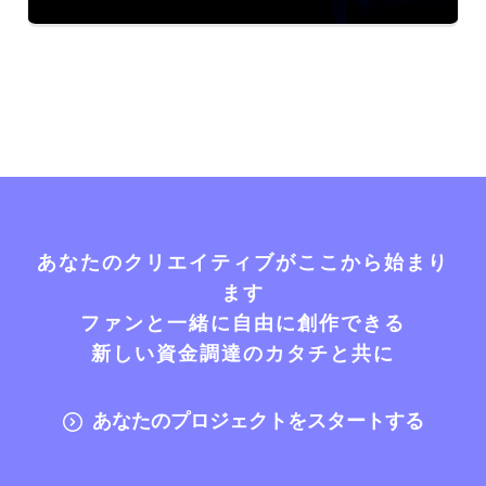
あなたのクリエイティブがここから始まり
ます
ファンと一緒に自由に創作できる
新しい資金調達のカタチと共に
あなたのプロジェクトをスタートする