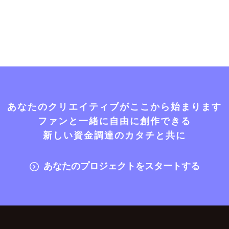
あなたのクリエイティブがここから始まります
ファンと一緒に自由に創作できる
新しい資金調達のカタチと共に
あなたのプロジェクトをスタートする