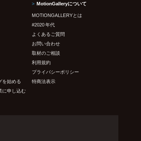
MotionGalleryについて
MOTIONGALLERYとは
#2020 年代
よくあるご質問
お問い合わせ
取材のご相談
利用規約
プライバシーポリシー
グを始める
特商法表示
業に申し込む