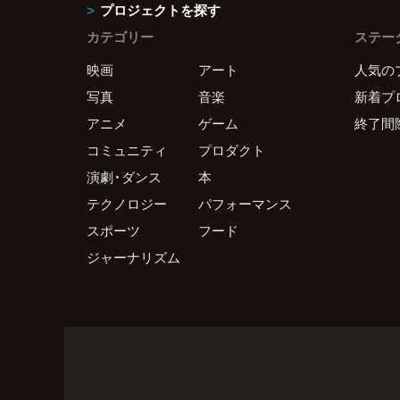
プロジェクトを探す
カテゴリー
ステー
映画
アート
人気の
写真
音楽
新着プ
アニメ
ゲーム
終了間
コミュニティ
プロダクト
演劇・ダンス
本
テクノロジー
パフォーマンス
スポーツ
フード
ジャーナリズム