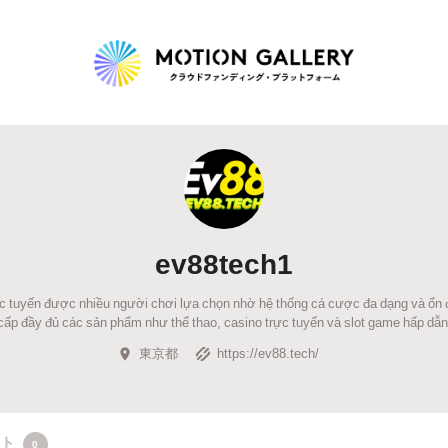
Highlight
人気のプロジェクト
新着プロジェクト
終了間近のプロジェ
ev88tech1
Feature
ực tuyến được nhiều người chơi lựa chọn nhờ hệ thống cá cược đa dạng và ổn 
タグから探す
キュレーターから探す
特集から探す
cấp đầy đủ các sản phẩm như thể thao, casino trực tuyến và slot game hấp dẫn
東京都
https://ev88.tech/
Legendary
最新達成プロジェクト
調達額が大きいプロジェクト
クト
0