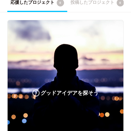
応援したプロジェクト
投稿したプロジェクト
0
0
グッドアイデアを探そう