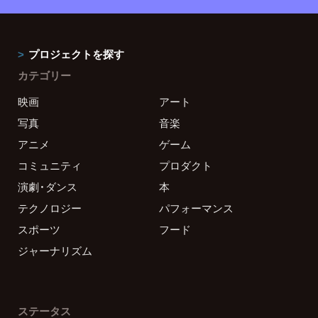
プロジェクトを探す
カテゴリー
映画
アート
写真
音楽
アニメ
ゲーム
コミュニティ
プロダクト
演劇・ダンス
本
テクノロジー
パフォーマンス
スポーツ
フード
ジャーナリズム
ステータス