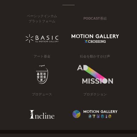
ベーシックインカム
PODCAST番組
プラットフォーム
アート基金
社会を動かすかけ声
プロデュース
プロダクション