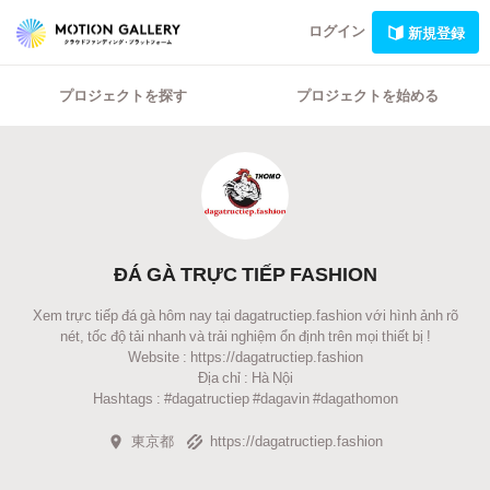
ログイン
新規登録
プロジェクトを探す
プロジェクトを始める
ĐÁ GÀ TRỰC TIẾP FASHION
Xem trực tiếp đá gà hôm nay tại dagatructiep.fashion với hình ảnh rõ
nét, tốc độ tải nhanh và trải nghiệm ổn định trên mọi thiết bị !
Website : https://dagatructiep.fashion
Địa chỉ : Hà Nội
Hashtags : #dagatructiep #dagavin #dagathomon
東京都
https://dagatructiep.fashion