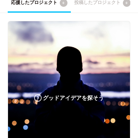
応援したプロジェクト
投稿したプロジェクト
0
0
グッドアイデアを探そう