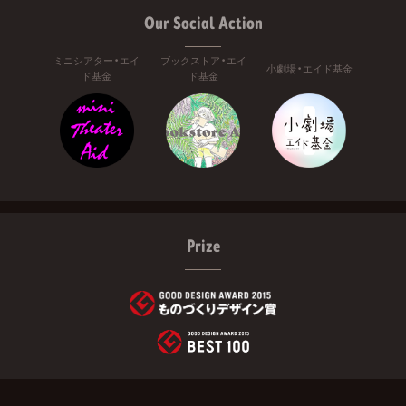
Our Social Action
ミニシアター・エイ
ブックストア・エイ
小劇場・エイド基金
ド基金
ド基金
Prize