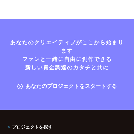
あなたのクリエイティブがここから始まり
ます
ファンと一緒に自由に創作できる
新しい資金調達のカタチと共に
あなたのプロジェクトをスタートする
プロジェクトを探す