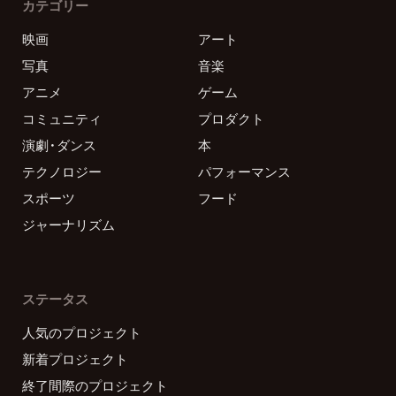
カテゴリー
映画
アート
写真
音楽
アニメ
ゲーム
コミュニティ
プロダクト
演劇・ダンス
本
テクノロジー
パフォーマンス
スポーツ
フード
ジャーナリズム
ステータス
人気のプロジェクト
新着プロジェクト
終了間際のプロジェクト