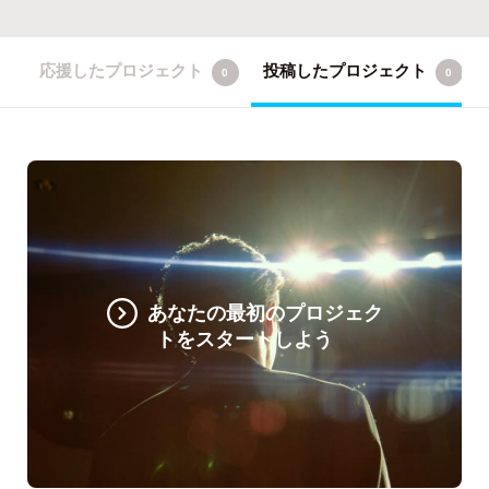
応援したプロジェクト
投稿したプロジェクト
0
0
あなたの最初のプロジェク
トをスタートしよう