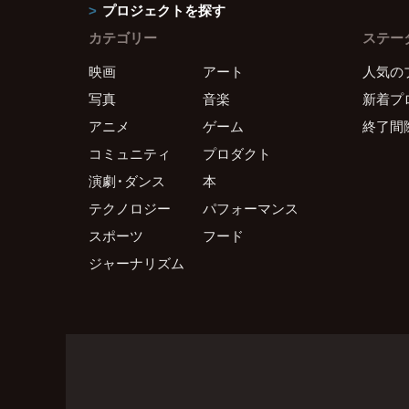
プロジェクトを探す
カテゴリー
ステー
映画
アート
人気の
写真
音楽
新着プ
アニメ
ゲーム
終了間
コミュニティ
プロダクト
演劇・ダンス
本
テクノロジー
パフォーマンス
スポーツ
フード
ジャーナリズム