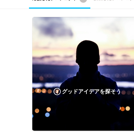
グッドアイデアを探そう