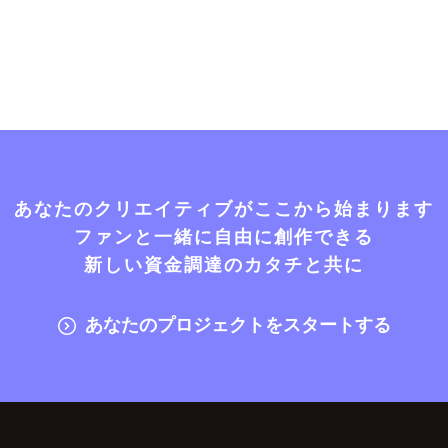
あなたのクリエイティブがここから始まります
ファンと一緒に自由に創作できる
新しい資金調達のカタチと共に
あなたのプロジェクトをスタートする