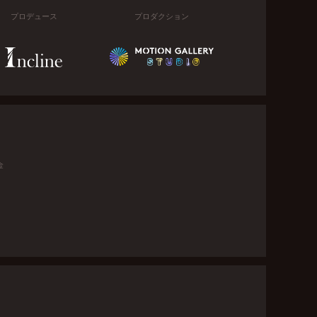
プロデュース
プロダクション
金