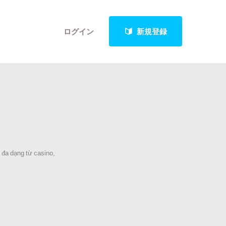
ログイン
新規登録
クト
 đa dạng từ casino,
最新進捗報告から探す