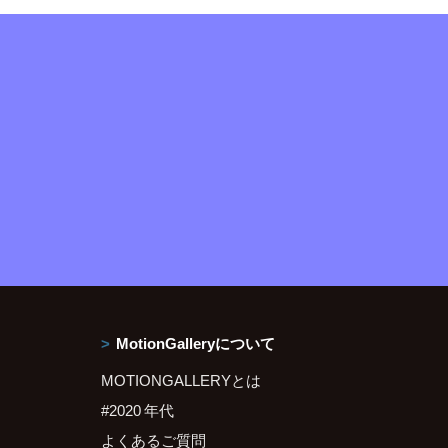
MotionGalleryについて
MOTIONGALLERYとは
#2020 年代
よくあるご質問