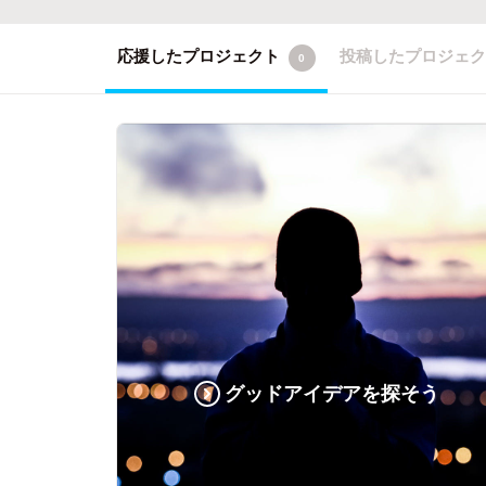
応援したプロジェクト
投稿したプロジェ
0
グッドアイデアを探そう