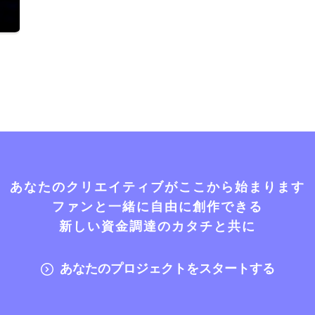
あなたのクリエイティブがここから始まります
ファンと一緒に自由に創作できる
新しい資金調達のカタチと共に
あなたのプロジェクトをスタートする