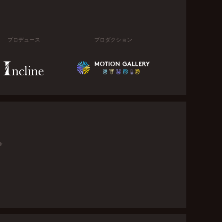
プロデュース
プロダクション
金