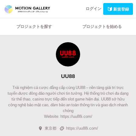
ログイン
新規登録
プロジェクトを探す
プロジェクトを始める
UU88
Trải nghiệm cá cược đẳng cấp cùng UU88 – nền tảng giải trí trực
tuyến được đông đảo người chơi tin tưởng. Hệ thống trò chơi đa dạng
từ thể thao, casino trực tiếp đến slot game hiện đại. UU88 sở hữu
công nghệ bảo mật cao, đảm bảo an toàn thông tin và giao dịch nhanh
chóng
Website: https://uu88i.com/
東京都
https://uu88i.com/