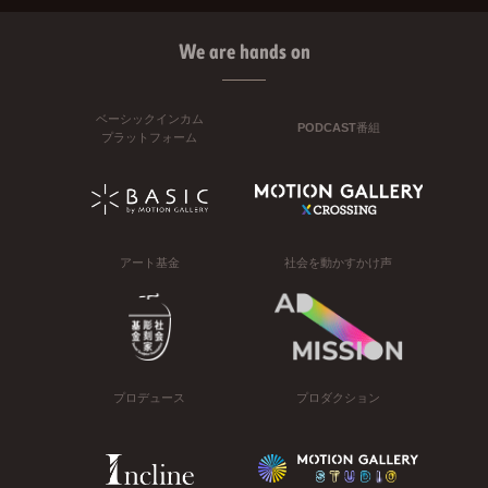
We are hands on
ベーシックインカム
PODCAST番組
プラットフォーム
アート基金
社会を動かすかけ声
プロデュース
プロダクション