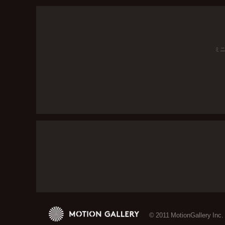
ミ
© 2011 MotionGallery Inc.