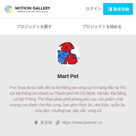
ログイン
新規登録
プロジェクトを探す
プロジェクトを始める
Mart Pet
Pet Shop được biết đến là hệ thống pet shop uy tín hàng đầu tại VN,
với hệ thống chi nhánh tại Thành phố Hồ Chí Minh, Hà Nội, Đà Nẵng,
và Hải Phòng. Pet Mart phân phối phong phú các sản phẩm chất
lượng cao dành cho thú cưng, bao gồm thức ăn, phụ kiện, quần áo,
sữa tắm, chuồng trại, dây dắt, vòng cổ
東京都
https://www.petmart.vn