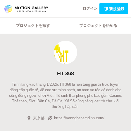
ログイン
新規登録
プロジェクトを探す
プロジェクトを始める
HT 368
Trình làng vào tháng 1/2026, HT368 là nền tảng giải trí trực tuyến
đẳng cấp quốc tế, đề cao sự minh bạch, an toàn và tốc độ dành cho
cộng đồng người chơi Việt. Hệ sinh thái phong phú bao gồm Casino,
Thể thao, Slot, Bắn Cá, Đá Gà, Xổ Số cùng hàng loạt trò chơi đổi
thưởng hấp dẫn.
東京都
https://vannghenamdinh.com/