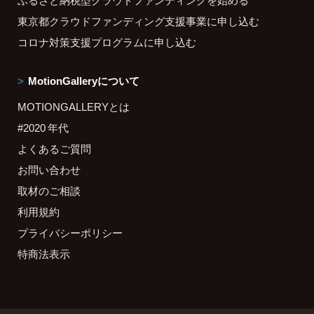
ふるさと納税型クラウドファンディングを始める
東京都クラウドファンディング支援事業に申し込む
コロナ対策支援プログラムに申し込む
MotionGalleryについて
MOTIONGALLERYとは
#2020 年代
よくあるご質問
お問い合わせ
取材のご相談
利用規約
プライバシーポリシー
特商法表示