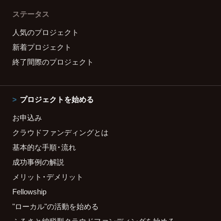
ステータス
人気のプロジェクト
新着プロジェクト
終了間際のプロジェクト
プロジェクトを始める
お申込み
クラウドファンディングとは
基本的な手順・流れ
成功事例の解説
メリット・デメリット
Fellowship
"ローカル"の活動を始める