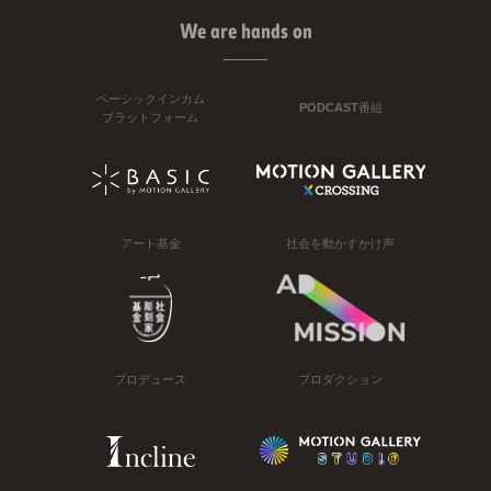
We are hands on
ベーシックインカム
PODCAST番組
プラットフォーム
アート基金
社会を動かすかけ声
プロデュース
プロダクション