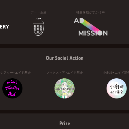
アート基金
社会を動かすかけ声
Our Social Action
ニシアター・エイド基金
ブックストア・エイド基金
小劇場・エイド基
Prize