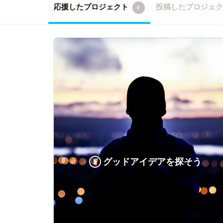
応援したプロジェクト
投稿したプロジェ
0
グッドアイデアを探そう