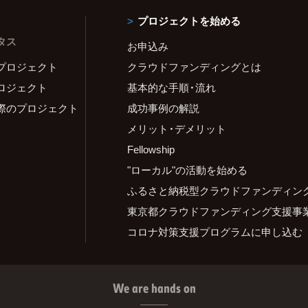
プロジェクトを始める
タス
お申込み
プロジェクト
クラウドファンディングとは
ロジェクト
基本的な手順・流れ
際のプロジェクト
成功事例の解説
メリット・デメリット
Fellowship
"ローカル"の活動を始める
ふるさと納税型クラウドファンディン
東京都クラウドファンディング支援事
コロナ対策支援プログラムに申し込む
We are hands on