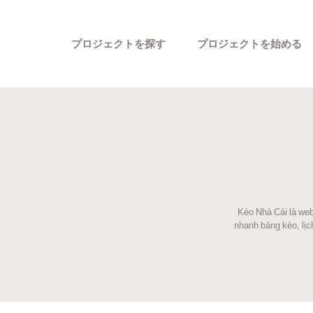
プロジェクトを探す
プロジェクトを始める
Kèo Nhà Cái là webs
カテゴリーから探す
nhanh bảng kèo, lịch