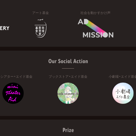
アート基金
社会を動かすかけ声
Our Social Action
ニシアター・エイド基金
ブックストア・エイド基金
小劇場・エイド基
Prize