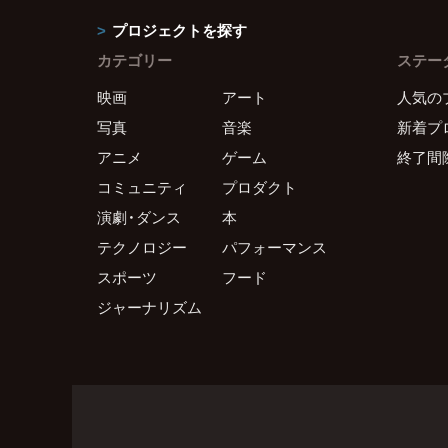
プロジェクトを探す
カテゴリー
ステー
映画
アート
人気の
写真
音楽
新着プ
アニメ
ゲーム
終了間
コミュニティ
プロダクト
演劇・ダンス
本
テクノロジー
パフォーマンス
スポーツ
フード
ジャーナリズム