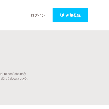
ログイン
新規登録
クト
cai.reisen/ cập nhật
最新進捗報告から探す
o dõi và đưa ra quyết