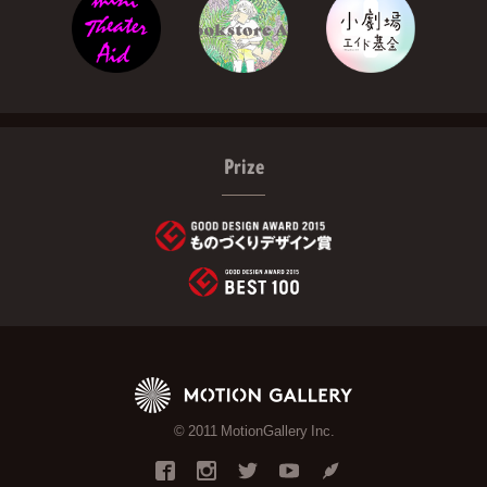
Prize
© 2011 MotionGallery Inc.