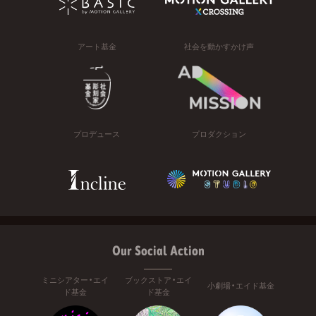
アート基金
社会を動かすかけ声
プロデュース
プロダクション
Our Social Action
ミニシアター・エイ
ブックストア・エイ
小劇場・エイド基金
ド基金
ド基金