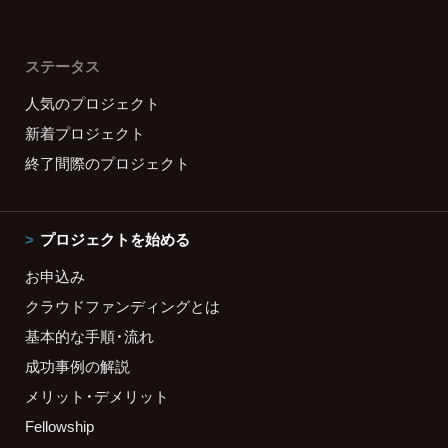
ステータス
人気のプロジェクト
新着プロジェクト
終了間際のプロジェクト
プロジェクトを始める
お申込み
クラウドファンディングとは
基本的な手順・流れ
成功事例の解説
メリット・デメリット
Fellowship