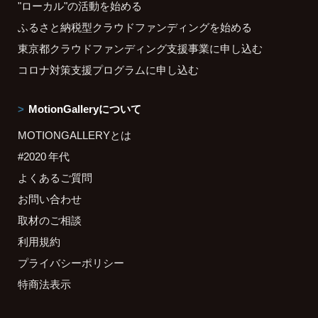
"ローカル"の活動を始める
ふるさと納税型クラウドファンディングを始める
東京都クラウドファンディング支援事業に申し込む
コロナ対策支援プログラムに申し込む
MotionGalleryについて
MOTIONGALLERYとは
#2020 年代
よくあるご質問
お問い合わせ
取材のご相談
利用規約
プライバシーポリシー
特商法表示