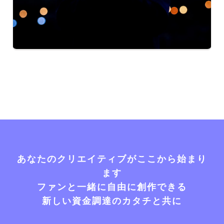
あなたのクリエイティブがここから始まり
ます
ファンと一緒に自由に創作できる
新しい資金調達のカタチと共に