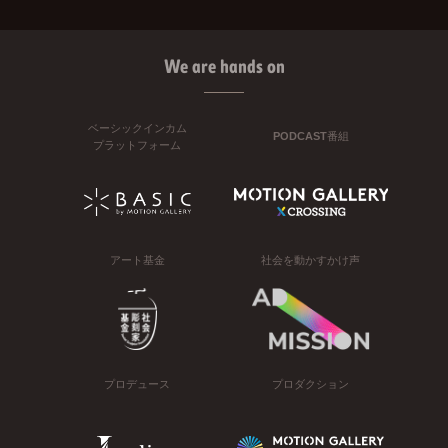
We are hands on
ベーシックインカム
PODCAST番組
プラットフォーム
アート基金
社会を動かすかけ声
プロデュース
プロダクション