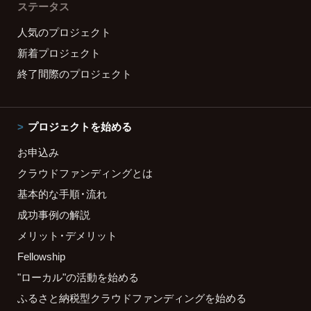
ステータス
人気のプロジェクト
新着プロジェクト
終了間際のプロジェクト
プロジェクトを始める
お申込み
クラウドファンディングとは
基本的な手順・流れ
成功事例の解説
メリット・デメリット
Fellowship
"ローカル"の活動を始める
ふるさと納税型クラウドファンディングを始める