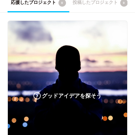
応援したプロジェクト
投稿したプロジェクト
0
0
グッドアイデアを探そう