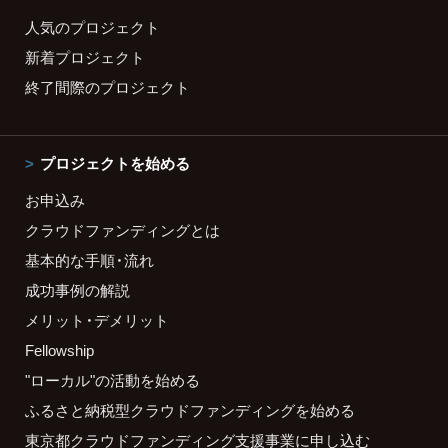
人気のプロジェクト
新着プロジェクト
終了間際のプロジェクト
プロジェクトを始める
お申込み
クラウドファンディングとは
基本的な手順・流れ
成功事例の解説
メリット・デメリット
Fellowship
"ローカル"の活動を始める
ふるさと納税型クラウドファンディングを始める
東京都クラウドファンディング支援事業に申し込む