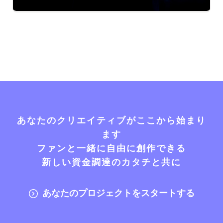
あなたのクリエイティブがここから始まり
ます
ファンと一緒に自由に創作できる
新しい資金調達のカタチと共に
あなたのプロジェクトをスタートする