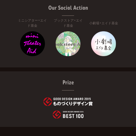
Our Social Action
ミニシアター・エイ
ブックストア・エイ
小劇場・エイド基金
ド基金
ド基金
Prize