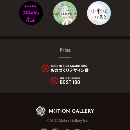
Prize
© 2011 MotionGallery Inc.