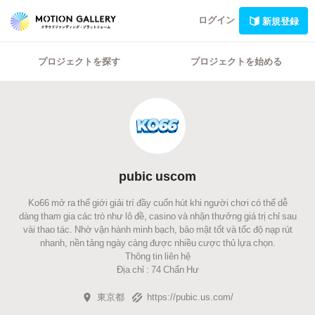
ログイン
新規登録
プロジェクトを探す
プロジェクトを始める
pubic uscom
Ko66 mở ra thế giới giải trí đầy cuốn hút khi người chơi có thể dễ
dàng tham gia các trò như lô đề, casino và nhận thưởng giá trị chỉ sau
vài thao tác. Nhờ vận hành minh bạch, bảo mật tốt và tốc độ nạp rút
nhanh, nền tảng ngày càng được nhiều cược thủ lựa chọn.
Thông tin liên hệ
Địa chỉ : 74 Chấn Hư
東京都
https://pubic.us.com/