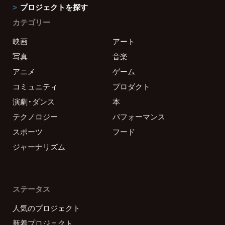
プロジェクトを探す
カテゴリー
映画
アート
写真
音楽
アニメ
ゲーム
コミュニティ
プロダクト
演劇・ダンス
本
テクノロジー
パフォーマンス
スポーツ
フード
ジャーナリズム
ステータス
人気のプロジェクト
新着プロジェクト