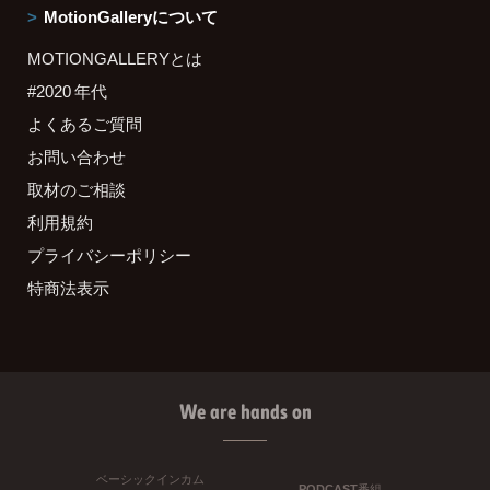
MotionGalleryについて
MOTIONGALLERYとは
#2020 年代
よくあるご質問
お問い合わせ
取材のご相談
利用規約
プライバシーポリシー
特商法表示
We are hands on
ベーシックインカム
PODCAST番組