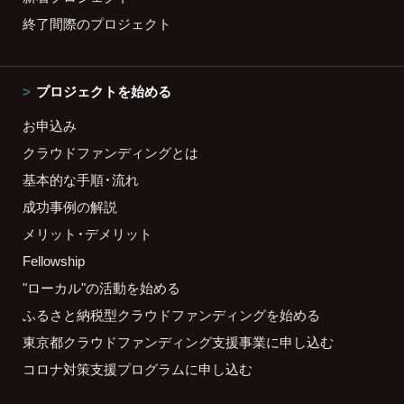
終了間際のプロジェクト
プロジェクトを始める
お申込み
クラウドファンディングとは
基本的な手順・流れ
成功事例の解説
メリット・デメリット
Fellowship
"ローカル"の活動を始める
ふるさと納税型クラウドファンディングを始める
東京都クラウドファンディング支援事業に申し込む
コロナ対策支援プログラムに申し込む