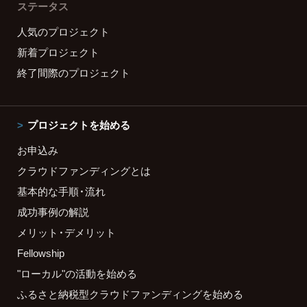
ステータス
人気のプロジェクト
新着プロジェクト
終了間際のプロジェクト
プロジェクトを始める
お申込み
クラウドファンディングとは
基本的な手順・流れ
成功事例の解説
メリット・デメリット
Fellowship
"ローカル"の活動を始める
ふるさと納税型クラウドファンディングを始める