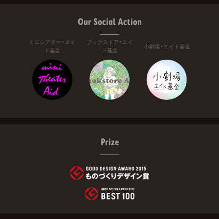
Our Social Action
ミニシアター・エイ
ブックストア・エイ
小劇場・エイド基金
ド基金
ド基金
Prize