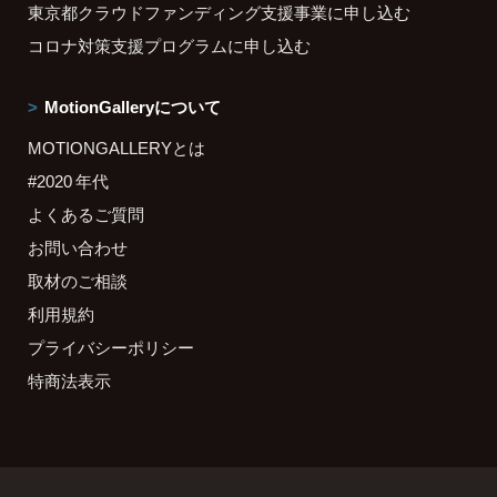
東京都クラウドファンディング支援事業に申し込む
コロナ対策支援プログラムに申し込む
MotionGalleryについて
MOTIONGALLERYとは
#2020 年代
よくあるご質問
お問い合わせ
取材のご相談
利用規約
プライバシーポリシー
特商法表示