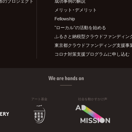
際のプロジェクト
成功事例の解説
メリット・デメリット
Fellowship
"ローカル"の活動を始める
ふるさと納税型クラウドファンディン
東京都クラウドファンディング支援事
コロナ対策支援プログラムに申し込む
We are hands on
アート基金
社会を動かすかけ声