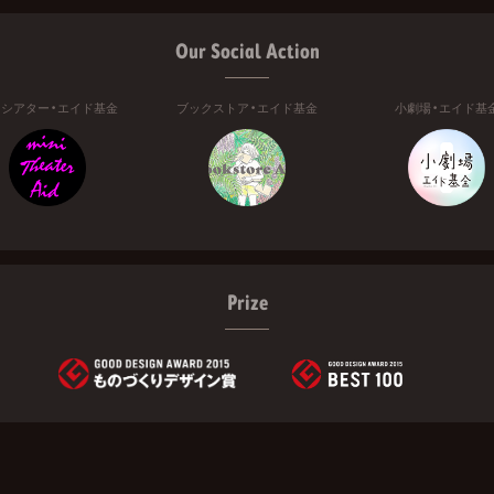
Our Social Action
ニシアター・エイド基金
ブックストア・エイド基金
小劇場・エイド基
Prize