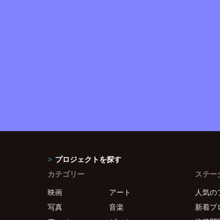
プロジェクトを探す
カテゴリー
ステー
映画
アート
人気の
写真
音楽
新着プ