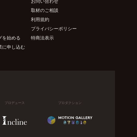
お問い合わせ
取材のご相談
利用規約
プライバシーポリシー
グを始める
特商法表示
業に申し込む
プロデュース
プロダクション