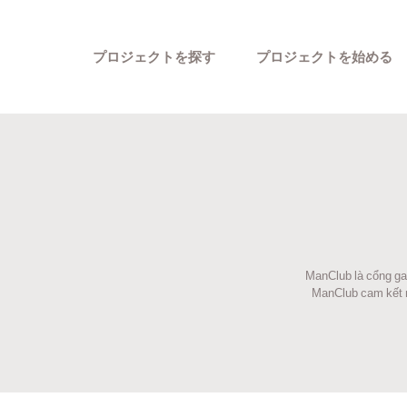
プロジェクトを探す
プロジェクトを始める
ManClub là cổng gam
カテゴリーから探す
ManClub cam kết m