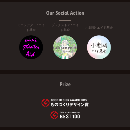
Our Social Action
ミニシアター・エイ
ブックストア・エイ
小劇場・エイド基金
ド基金
ド基金
Prize