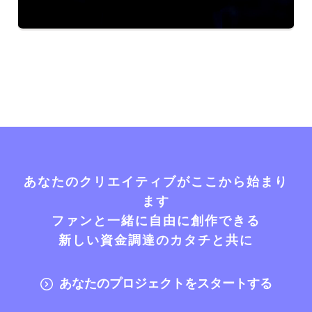
あなたのクリエイティブがここから始まり
ます
ファンと一緒に自由に創作できる
新しい資金調達のカタチと共に
あなたのプロジェクトをスタートする