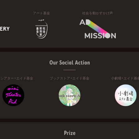
アート基金
社会を動かすかけ声
Our Social Action
ニシアター・エイド基金
ブックストア・エイド基金
小劇場・エイド基
Prize