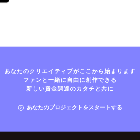
あなたのクリエイティブがここから始まります
ファンと一緒に自由に創作できる
新しい資金調達のカタチと共に
あなたのプロジェクトをスタートする