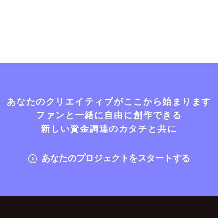
あなたのクリエイティブがここから始まります
ファンと一緒に自由に創作できる
新しい資金調達のカタチと共に
あなたのプロジェクトをスタートする