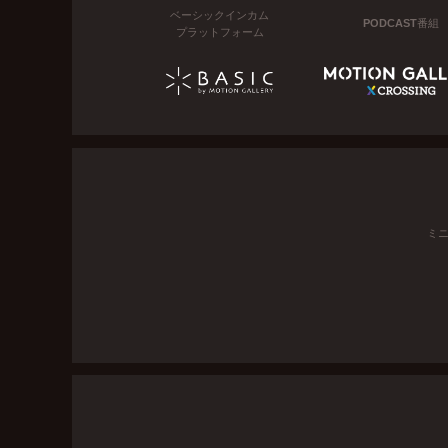
ベーシックインカム
PODCAST番組
プラットフォーム
ミ