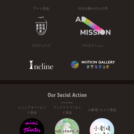
アート基金
社会を動かすかけ声
プロデュース
プロダクション
Our Social Action
ミニシアター・エイ
ブックストア・エイ
小劇場・エイド基金
ド基金
ド基金