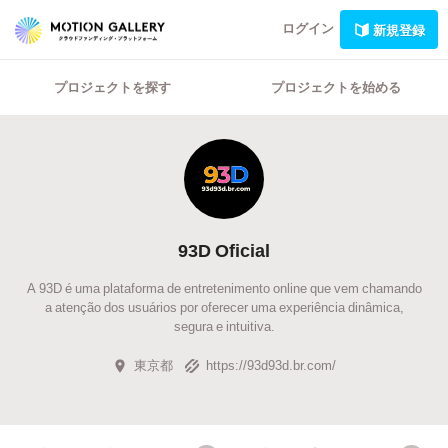
ログイン
新規登録
プロジェクトを探す
プロジェクトを始める
93D Oficial
A 93D é uma plataforma de entretenimento online que vem chamando
a atenção dos usuários por oferecer uma experiência dinâmica,
segura e intuitiva.
東京都
https://93d93d.br.com/