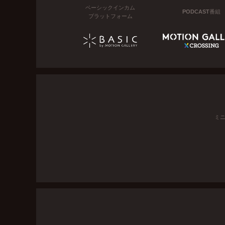
ベーシックインカム
PODCAST番組
プラットフォーム
ミ