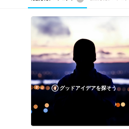
グッドアイデアを探そう