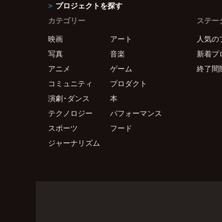
プロジェクトを探す
カテゴリー
ステー
映画
アート
人気の
写真
音楽
新着プ
アニメ
ゲーム
終了間
コミュニティ
プロダクト
演劇・ダンス
本
テクノロジー
パフォーマンス
スポーツ
フード
ジャーナリズム