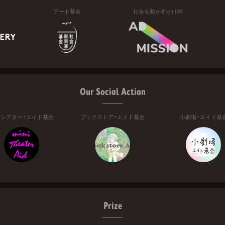
アート基金
社会を動かすかけ声
Our Social Action
ニシアター・エイド基金
ブックストア・エイド基金
小劇場・エイド基
Prize