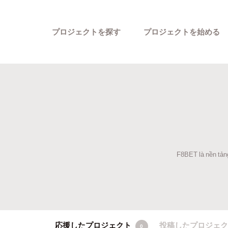
プロジェクトを探す
プロジェクトを始める
F8BET là nền tảng
カテゴリーから探す
応援したプロジェクト
投稿したプロジェ
0