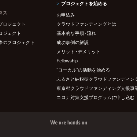
プロジェクトを始める
タス
お申込み
プロジェクト
クラウドファンディングとは
ロジェクト
基本的な手順・流れ
際のプロジェクト
成功事例の解説
メリット・デメリット
Fellowship
"ローカル"の活動を始める
ふるさと納税型クラウドファンディン
東京都クラウドファンディング支援事
コロナ対策支援プログラムに申し込む
We are hands on