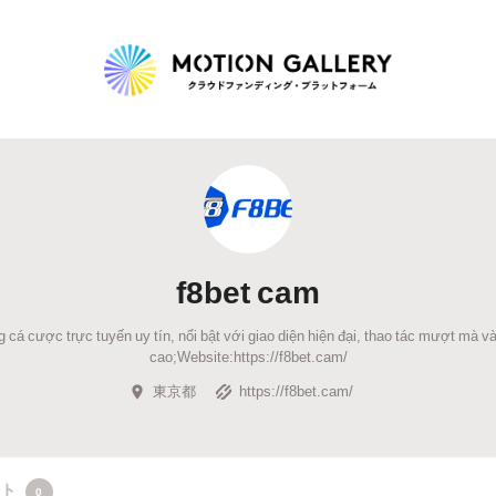
Highlight
人気のプロジェクト
新着プロジェクト
終了間近のプロジェ
f8bet cam
Feature
 cá cược trực tuyến uy tín, nổi bật với giao diện hiện đại, thao tác mượt mà v
タグから探す
キュレーターから探す
特集から探す
cao;Website:https://f8bet.cam/
東京都
https://f8bet.cam/
Legendary
最新達成プロジェクト
調達額が大きいプロジェクト
クト
0