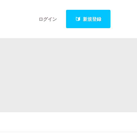
ログイン
新規登録
クト
最新進捗報告から探す