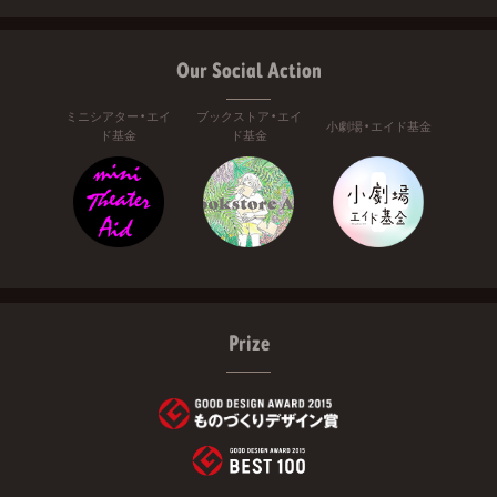
Our Social Action
ミニシアター・エイ
ブックストア・エイ
小劇場・エイド基金
ド基金
ド基金
Prize