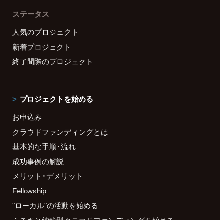
ステータス
人気のプロジェクト
新着プロジェクト
終了間際のプロジェクト
プロジェクトを始める
お申込み
クラウドファンディングとは
基本的な手順・流れ
成功事例の解説
メリット・デメリット
Fellowship
"ローカル"の活動を始める