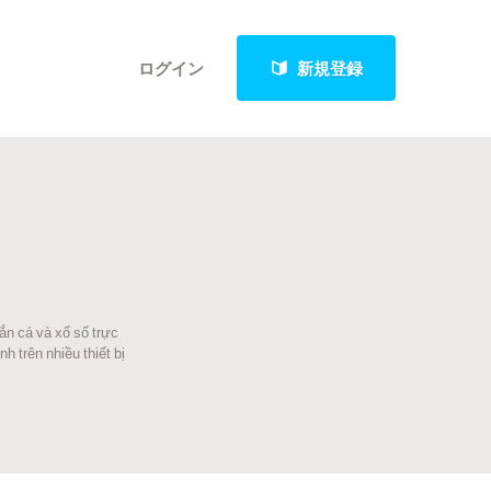
ログイン
新規登録
クト
ắn cá và xổ số trực
最新進捗報告から探す
h trên nhiều thiết bị