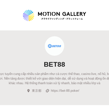
Highlight
人気のプロジェクト
新着プロジェクト
終了間近のプロジェ
BET88
Feature
rực tuyến cung cấp nhiều sản phẩm như cá cược thể thao, casino live, nổ hũ, b
タグから探す
キュレーターから探す
特集から探す
. Nền tảng được thiết kế với giao diện hiện đại, dễ sử dụng và hoạt động ổn địn
khác nhau. Hệ thống thanh toán xử lý nhanh, bảo mật nhiều lớp và
東京都
https://bet-88.poker/
Legendary
最新達成プロジェクト
調達額が大きいプロジェクト