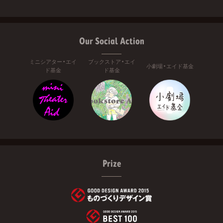
Our Social Action
ミニシアター・エイ
ブックストア・エイ
小劇場・エイド基金
ド基金
ド基金
Prize