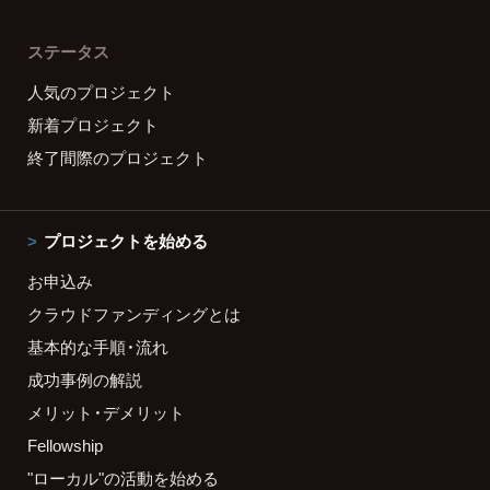
ステータス
人気のプロジェクト
新着プロジェクト
終了間際のプロジェクト
プロジェクトを始める
お申込み
クラウドファンディングとは
基本的な手順・流れ
成功事例の解説
メリット・デメリット
Fellowship
"ローカル"の活動を始める