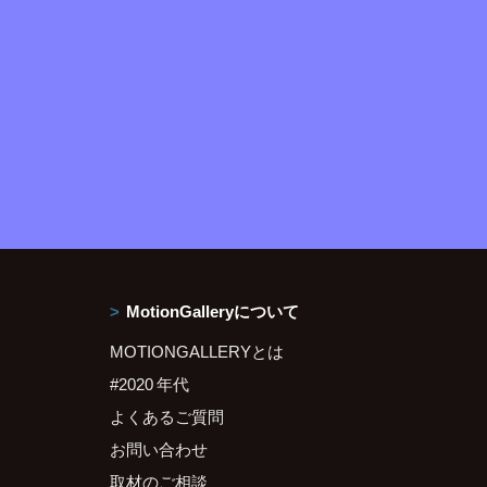
MotionGalleryについて
MOTIONGALLERYとは
#2020 年代
よくあるご質問
お問い合わせ
取材のご相談