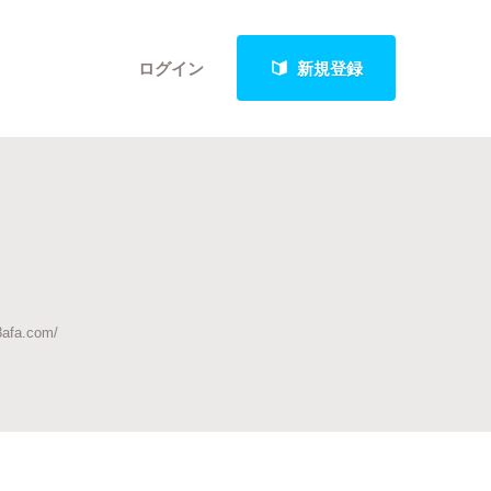
ログイン
新規登録
クト
o8afa.com/
最新進捗報告から探す