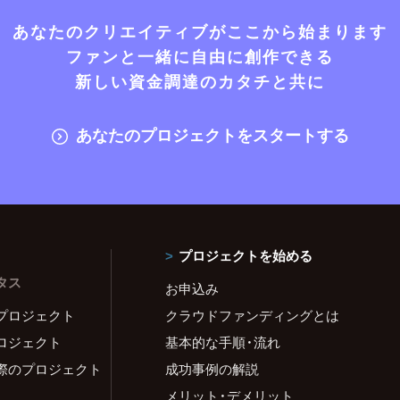
あなたのクリエイティブがここから始まります
ファンと一緒に自由に創作できる
新しい資金調達のカタチと共に
あなたのプロジェクトをスタートする
プロジェクトを始める
タス
お申込み
プロジェクト
クラウドファンディングとは
ロジェクト
基本的な手順・流れ
際のプロジェクト
成功事例の解説
メリット・デメリット