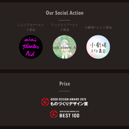
Our Social Action
ミニシアター・エイ
ブックストア・エイ
小劇場・エイド基金
ド基金
ド基金
Prize