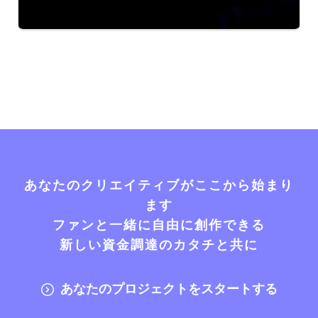
あなたのクリエイティブがここから始まり
ます
ファンと一緒に自由に創作できる
新しい資金調達のカタチと共に
あなたのプロジェクトをスタートする