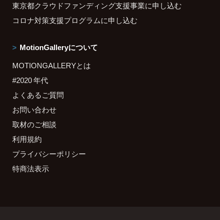
東京都クラウドファンディング支援事業に申し込む
コロナ対策支援プログラムに申し込む
MotionGalleryについて
MOTIONGALLERYとは
#2020 年代
よくあるご質問
お問い合わせ
取材のご相談
利用規約
プライバシーポリシー
特商法表示